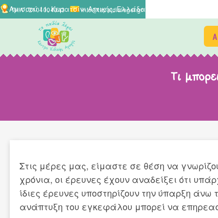
Αμισσού 11, Κερατσίνι,Αττικής, Ελλάδα
ΤΗΛ : 2104004343
info@tapaidialegei.gr
Α
Τι μπορε
Στις μέρες μας, είμαστε σε θέση να γνωρίζο
χρόνια, οι έρευνες έχουν αναδείξει ότι υπά
ίδιες έρευνες υποστηρίζουν την ύπαρξη άνω 
ανάπτυξη του εγκεφάλου μπορεί να επηρεασ