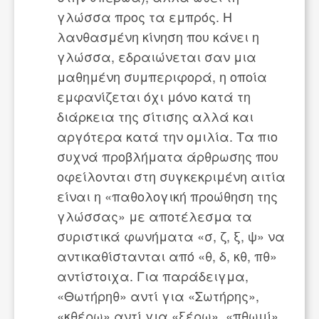
γλώσσα προς τα εμπρός. Η
λανθασμένη κίνηση που κάνει η
γλώσσα, εδραιώνεται σαν μια
μαθημένη συμπεριφορά, η οποία
εμφανίζεται όχι μόνο κατά τη
διάρκεια της σίτισης αλλά και
αργότερα κατά την ομιλία. Τα πιο
συχνά προβλήματα άρθρωσης που
οφείλονται στη συγκεκριμένη αιτία
είναι η «παθολογική προώθηση της
γλώσσας» με αποτέλεσμα τα
συριστικά φωνήματα «σ, ζ, ξ, ψ» να
αντικαθίστανται από «θ, δ, κθ, πθ»
αντίστοιχα. Για παράδειγμα,
«Θωτήρηθ» αντί για «Σωτήρης»,
«κθέρω» αντί για «ξέρω», «πθωμί»