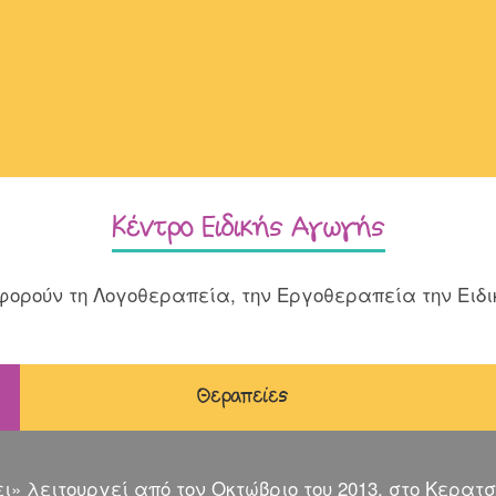
Κέντρο Eιδικής Αγωγής
ρούν τη Λογοθεραπεία, την Εργοθεραπεία την Ειδι
Θεραπείες
ι» λειτουργεί από τον Οκτώβριο του 2013, στο Κερατσ