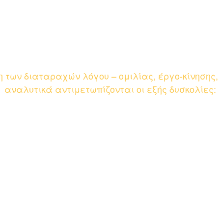
 των διαταραχών λόγου – ομιλίας, έργο-κίνησης,
αναλυτικά αντιμετωπίζονται οι εξής δυσκολίες:
✓ Γλωσσική καθυστέρηση
✓ Ειδική Γλωσσική διαταραχή (SLI)
✓ Διαταραχές άρθρωσης
✓ Φωνολογικές διαταραχές
αραχή ελλειματικής προσοχής – υπερκινητικότητα
✓ Διαταραχές αισθητηριακής ολοκλήρωσης