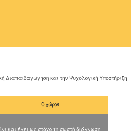
κή Διαπαιδαγώγηση και την Ψυχολογική Υποστήριξη
Ο χώρος
ίνι και έχει ως στόχο τη σωστή διάγνωση