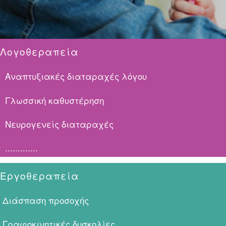
Λογοθεραπεία
Αναπτυξιακές διαταραχές λόγου
Γλωσσική καθυστέρηση
Νευρογενείς διαταραχές
.............
Εργοθεραπεία
Διάσπαση προσοχής
Γραφοκινητικές δυσκολίες